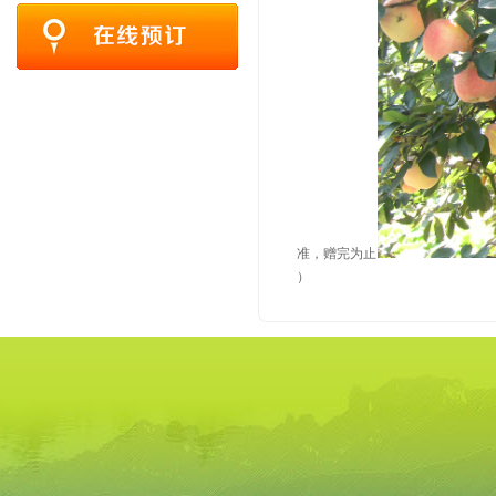
准，赠完为止
）